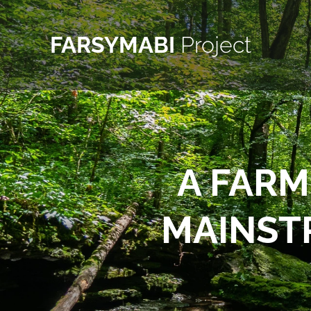
FARSYMABI
Project
A FARM
MAINSTR