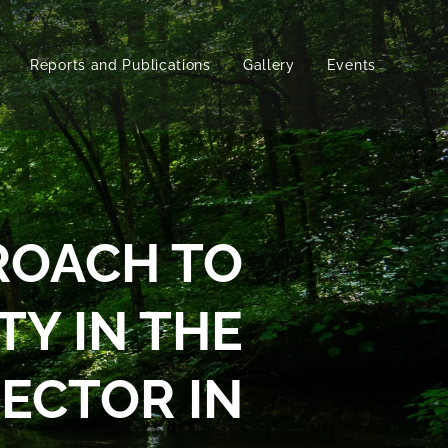
Reports and Publications
Gallery
Events
ROACH TO
TY IN THE
ECTOR IN