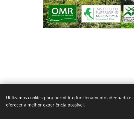
Utilizamos cookies para permitir o funcionamento adequado e a
oferecer a melhor experiência possível.
Este site f