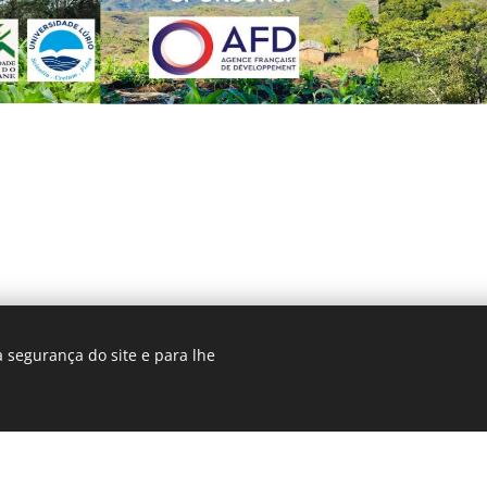
 segurança do site e para lhe
© 2025
FARSYMABI
Project | Todos os direitos reservados.
Desenvolvido por
Webnode
Cookies
Come
oi criado com a Webnode.
Crie o seu gratuitamente agora!